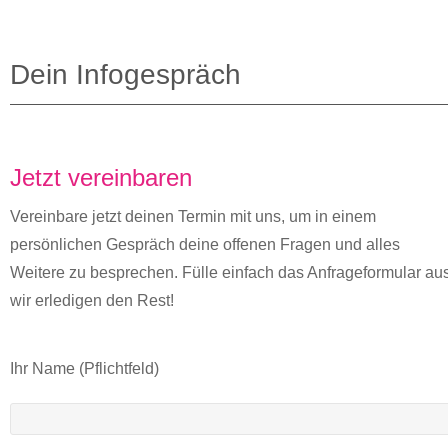
Barbara
Schäfer
Dein Infogespräch
Kooperationen
Events
Leitbild
Jetzt vereinbaren
News
Vereinbare jetzt deinen Termin mit uns, um in einem
Blog
persönlichen Gespräch deine offenen Fragen und alles
Weitere zu besprechen. Fülle einfach das Anfrageformular aus
Kontakt
wir erledigen den Rest!
Ihr Name (Pflichtfeld)