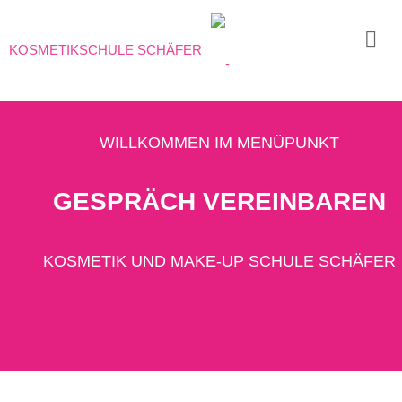
KOSMETIKSCHULE SCHÄFER
Ausbildungen
Karrieretag
– Kosmetik
WILLKOMMEN IM MENÜPUNKT
Portrait
Team
GESPRÄCH VEREINBAREN
Erfahrungen
&
KOSMETIK UND MAKE-UP SCHULE SCHÄFER
Referenzen
Konzept
Historie
Thorsten
Schäfer