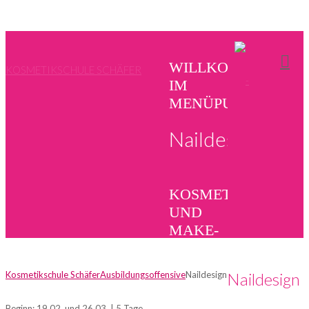
WILLKOMMEN
KOSMETIKSCHULE SCHÄFER
IM
MENÜPUNKT
Naildesign
KOSMETIK
UND
MAKE-
UP
SCHULE
Kosmetikschule Schäfer
Ausbildungsoffensive
Naildesign
Naildesign
SCHÄFER
Beginn: 19.02. und 26.03. | 5 Tage