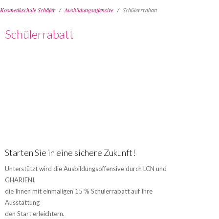
Kosmetikschule Schäfer
Ausbildungsoffensive
Schülerrrabatt
Barbara
Schäfer
Schülerrabatt
Kooperationen
Events
Leitbild
News
Blog
Kontakt
Starten Sie in eine sichere Zukunft!
Unterstützt wird die Ausbildungsoffensive durch LCN und
GHARIENI,
die Ihnen mit einmaligen 15 % Schülerrabatt auf Ihre
Ausstattung
den Start erleichtern.