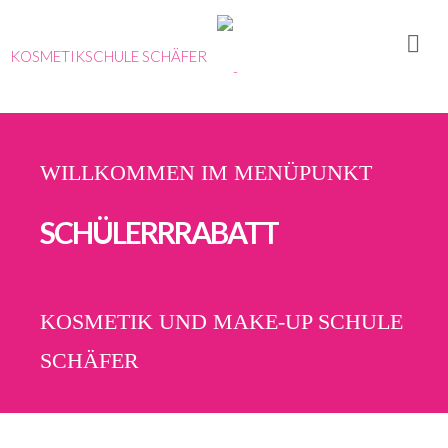
KOSMETIKSCHULE SCHÄFER
Ausbildungen
Karrieretag
– Kosmetik
WILLKOMMEN IM MENÜPUNKT
Portrait
Team
SCHÜLERRRABATT
Erfahrungen
&
Referenzen
KOSMETIK UND MAKE-UP SCHULE
Konzept
SCHÄFER
Historie
Thorsten
Schäfer