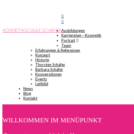
KOSMETIKSCHULE SCHÄFER
Ausbildungen
Karrieretag – Kosmetik
Portrait
Team
Erfahrungen & Referenzen
Konzept
Historie
Thorsten Schäfer
Barbara Schäfer
Kooperationen
Events
Leitbild
News
Blog
Kontakt
WILLKOMMEN IM MENÜPUNKT