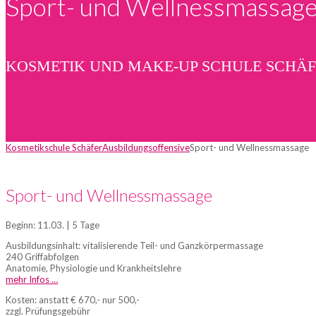
Sport- und Wellnessmassag
KOSMETIK UND MAKE-UP SCHULE SCHÄ
Kosmetikschule Schäfer
Ausbildungsoffensive
Sport- und Wellnessmassage
Sport- und Wellnessmassage
Beginn: 11.03. | 5 Tage
Ausbildungsinhalt: vitalisierende Teil- und Ganzkörpermassage
240 Griffabfolgen
Anatomie, Physiologie und Krankheitslehre
mehr Infos …
Kosten: anstatt € 670,- nur 500,-
zzgl. Prüfungsgebühr