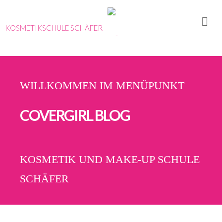
KOSMETIKSCHULE SCHÄFER
Ausbildungen
Karrieretag
– Kosmetik
WILLKOMMEN IM MENÜPUNKT
Portrait
Team
COVERGIRL BLOG
Erfahrungen
&
Referenzen
KOSMETIK UND MAKE-UP SCHULE
Konzept
SCHÄFER
Historie
Thorsten
Schäfer