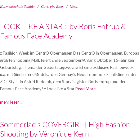
Kosmetikschule Schäfer
Covergirl Blog
News
Barbara
Schäfer
LOOK LIKE A STAR :: by Boris Entrup &
Kooperationen
Famous Face Academy
Events
Leitbild
:: Fasihion Week im CentrO Oberhausen Das CentrO in Oberhausen, Europas
größte Shopping Mall, feiert Ende September/Anfang Oktober 15-jährigen
News
Geburtstag. Thema der Geburtstagswoche ist eine exklusive Fashionweek
u.a. mit SinnLeffers Models, den Germay’s Next Topmodel Finalistinnen, der
Blog
ZDF Stylistin Astrid Rudolph, dem Starvisagisten Boris Entrup und der
Kontakt
Famous Face Academy! :: Look like a Star
Read More
mehr lesen...
Sommerlad’s COVERGIRL | High Fashion
Shooting by Véronique Kern