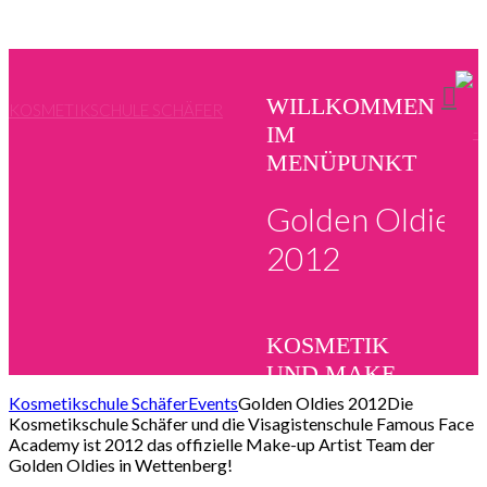
WILLKOMMEN
KOSMETIKSCHULE SCHÄFER
IM
MENÜPUNKT
Golden Oldies
2012
KOSMETIK
UND MAKE-
UP SCHULE
Kosmetikschule Schäfer
Events
Golden Oldies 2012
Die
Kosmetikschule Schäfer und die Visagistenschule Famous Face
SCHÄFER
Academy ist 2012 das offizielle Make-up Artist Team der
Golden Oldies in Wettenberg!