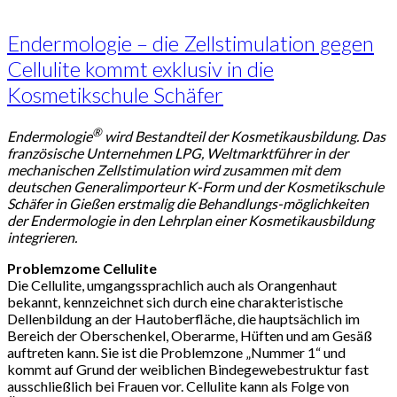
Kosmetikschul
Schäfer
Endermologie – die Zellstimulation gegen
Cellulite kommt exklusiv in die
Kosmetikschule Schäfer
KOSMETIK
UND MAKE-
®
Endermologie
wird Bestandteil der Kosmetikausbildung. Das
UP SCHULE
französische Unternehmen LPG, Weltmarktführer in der
mechanischen Zellstimulation wird zusammen mit dem
SCHÄFER
deutschen Generalimporteur K-Form und der Kosmetikschule
Schäfer in Gießen erstmalig die Behandlungs-möglichkeiten
der Endermologie in den Lehrplan einer Kosmetikausbildung
integrieren.
Problemzome Cellulite
Die Cellulite, umgangssprachlich auch als Orangenhaut
bekannt, kennzeichnet sich durch eine charakteristische
Dellenbildung an der Hautoberfläche, die hauptsächlich im
Bereich der Oberschenkel, Oberarme, Hüften und am Gesäß
auftreten kann. Sie ist die Problemzone „Nummer 1“ und
kommt auf Grund der weiblichen Bindegewebestruktur fast
ausschließlich bei Frauen vor. Cellulite kann als Folge von