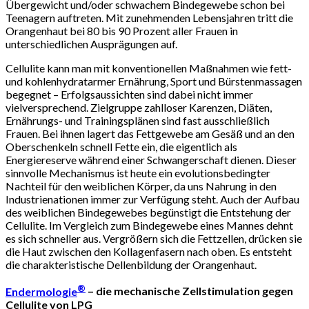
Übergewicht und/oder schwachem Bindegewebe schon bei
Teenagern auftreten. Mit zunehmenden Lebensjahren tritt die
Orangenhaut bei 80 bis 90 Prozent aller Frauen in
unterschiedlichen Ausprägungen auf.
Cellulite kann man mit konventionellen Maßnahmen wie fett-
und kohlenhydratarmer Ernährung, Sport und Bürstenmassagen
begegnet – Erfolgsaussichten sind dabei nicht immer
vielversprechend. Zielgruppe zahlloser Karenzen, Diäten,
Ernährungs- und Trainingsplänen sind fast ausschließlich
Frauen. Bei ihnen lagert das Fettgewebe am Gesäß und an den
Oberschenkeln schnell Fette ein, die eigentlich als
Energiereserve während einer Schwangerschaft dienen. Dieser
sinnvolle Mechanismus ist heute ein evolutionsbedingter
Nachteil für den weiblichen Körper, da uns Nahrung in den
Industrienationen immer zur Verfügung steht. Auch der Aufbau
des weiblichen Bindegewebes begünstigt die Entstehung der
Cellulite. Im Vergleich zum Bindegewebe eines Mannes dehnt
es sich schneller aus. Vergrößern sich die Fettzellen, drücken sie
die Haut zwischen den Kollagenfasern nach oben. Es entsteht
die charakteristische Dellenbildung der Orangenhaut.
®
Endermologie
– die mechanische Zellstimulation gegen
Cellulite von LPG