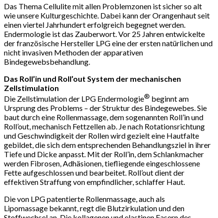
Das Thema Cellulite mit allen Problemzonen ist sicher so alt
wie unsere Kulturgeschichte. Dabei kann der Orangenhaut seit
einen viertel Jahrhundert erfolgreich begegnet werden.
Endermologie ist das Zauberwort. Vor 25 Jahren entwickelte
der französische Hersteller LPG eine der ersten natürlichen und
nicht invasiven Methoden der apparativen
Bindegewebsbehandlung.
Das Roll’in und Roll’out System der mechanischen
Zellstimulation
®
Die Zellstimulation der LPG Endermologie
beginnt am
Ursprung des Problems – der Struktur des Bindegewebes. Sie
baut durch eine Rollenmassage, dem sogenannten Roll’in und
Roll’out, mechanisch Fettzellen ab. Je nach Rotationsrichtung
und Geschwindigkeit der Rollen wird gezielt eine Hautfalte
gebildet, die sich dem entsprechenden Behandlungsziel in ihrer
Tiefe und Dicke anpasst. Mit der Roll’in, dem Schlankmacher
werden Fibrosen, Adhäsionen, tiefliegende eingeschlossene
Fette aufgeschlossen und bearbeitet. Roll’out dient der
effektiven Straffung von empfindlicher, schlaffer Haut.
Die von LPG patentierte Rollenmassage, auch als
Lipomassage bekannt, regt die Blutzirkulation und den
Stoffwechsel an. Die kollagenen und elastinen Fasern des