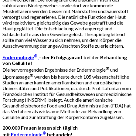
subkutanen Bindegewebes sowie dort vorkommende
Muskelfasern werden besser mit Nährstoffen und Sauerstoff
versorgt und regenerieren. Die natürliche Funktion der Haut
wird reaktiviert, gleichzeitig das Gewebe gestrafft und die
Haut geglättet. Die Entschlackung wird angeregt und
Schlackstoffe aus dem Gewebe gelöst. Therapiebegleitend
sollte man viel Wasser zu sich nehmen, um dem Körper die
Ausschwemmung der ungewünschten Stoffe zu erleichtern.
®
Endermologie
– der Erfolgsgarant bei der Behandlung
von Cellulite!
®
Die hervorragenden Ergebnisse der Endermologie
und
®
Lipomassage
wurden bis heute durch 105 wissenschaftliche
Studien an anerkannten amerikanischen und europäischen
Universitäten und Publikationen, u.a. durch Prof. Lafontan vom
Französischen Institut für Gesundheitswesen und medizinische
Forschung (INSERM), belegt. Auch die amerikanische
Gesundheitsbehörde Food and Drug Administration (FDA) hat
das Verfahren als wirksame Methode zur Behandlung von
Cellulite und zur Straffung der Körperkonturen zugelassen.
200.000 Frauen lassen sich täglich
®
mit
Endermologie
behandeln!