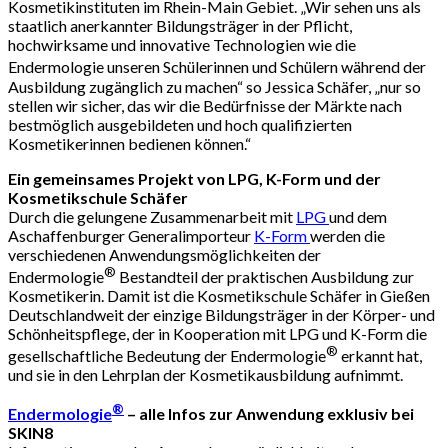
Kosmetikinstituten im Rhein-Main Gebiet. „Wir sehen uns als
staatlich anerkannter Bildungsträger in der Pflicht,
hochwirksame und innovative Technologien wie die
Endermologie
unseren Schülerinnen und Schülern während der
Ausbildung zugänglich zu machen“ so Jessica Schäfer, „nur so
stellen wir sicher, das wir die Bedürfnisse der Märkte nach
bestmöglich ausgebildeten und hoch qualifizierten
Kosmetikerinnen bedienen können.“
Ein gemeinsames Projekt von LPG, K-Form und der
Kosmetikschule Schäfer
Durch die gelungene Zusammenarbeit mit
LPG
und dem
Aschaffenburger Generalimporteur
K-Form
werden die
verschiedenen Anwendungsmöglichkeiten der
®
Endermologie
Bestandteil der praktischen Ausbildung zur
Kosmetikerin. Damit ist die Kosmetikschule Schäfer in Gießen
Deutschlandweit der einzige Bildungsträger in der Körper- und
Schönheitspflege, der in Kooperation mit LPG und K-Form die
®
gesellschaftliche Bedeutung der Endermologie
erkannt hat,
und sie in den Lehrplan der Kosmetikausbildung aufnimmt.
®
Endermologie
– alle Infos zur Anwendung exklusiv bei
SKIN8