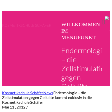
WILLKOMMEN
KOSMETIKSCHULE SCHÄFER
IM
MENÜPUNKT
Endermologie
– die
Zellstimulation
gegen
Cellulite
Kosmetikschule Schäfer
News
Endermologie – die
kommt
Zellstimulation gegen Cellulite kommt exklusiv in die
Kosmetikschule Schäfer
exklusiv in die
Mai 11 , 2012
/