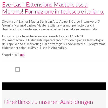
in
Eye-Lash Extensions Masterclass a
tedesco
Merano! Formazione in tedesco e italiano.
e
Diventa un* Lashes Master Stylist in Alto Adige: Il Corso Intensivo di 3
italiano.
Giorni a Merano! Lashes Master Stylist a Merano, perfetto per chi
desidera intraprendere una carriera nel settore delle extension ciglia.
Il corso copre tecniche avanzate come la Lashes 1:1 e la 3D
Volumentechnik. Gli studenti impareranno tutto, dall’igiene alla fisiologia
del capello fino al marketing e alle strategie sui social media. Il programma
KOSMETIK
è ideale per saloni e SPA di lusso in Alto Adige.
UND
Scopri di più
qui
.
MAKE-
UP
SCHULE
SCHÄFER
Direktlinks zu unseren Ausbildungen