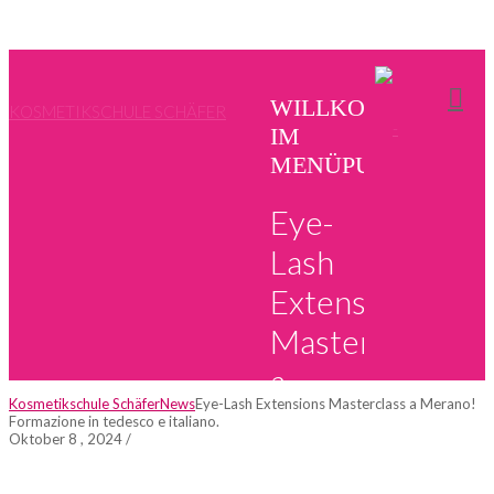
WILLKOMMEN
KOSMETIKSCHULE SCHÄFER
IM
MENÜPUNKT
Eye-
Lash
Extensions
Masterclass
a
Kosmetikschule Schäfer
News
Eye-Lash Extensions Masterclass a Merano!
Merano!
Formazione in tedesco e italiano.
Oktober 8 , 2024
/
Formazione