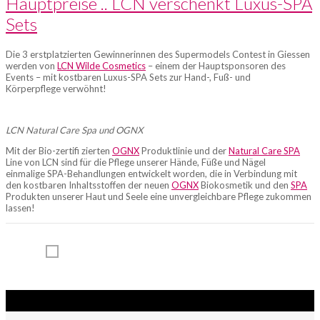
Hauptpreise .. LCN verschenkt Luxus-SPA
KOSMETIK
Sets
UND
MAKE-
Die 3 erstplatzierten Gewinnerinnen des Supermodels Contest in Giessen
UP
werden von
LCN Wilde Cosmetics
– einem der Hauptsponsoren des
Events – mit kostbaren Luxus-SPA Sets zur Hand-, Fuß- und
SCHULE
Körperpflege verwöhnt!
SCHÄFER
LCN Natural Care Spa und OGNX
Mit der Bio-zertifi zierten
OGNX
Produktlinie und der
Natural Care SPA
Line von LCN sind für die Pflege unserer Hände, Füße und Nägel
einmalige SPA-Behandlungen entwickelt worden, die in Verbindung mit
den kostbaren Inhaltsstoffen der neuen
OGNX
Biokosmetik und den
SPA
Produkten unserer Haut und Seele eine unvergleichbare Pflege zukommen
lassen!