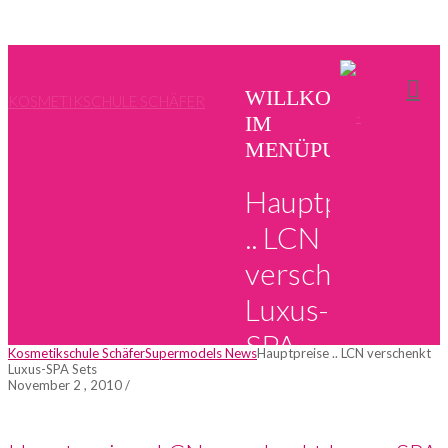
WILLKOMMEN
KOSMETIKSCHULE SCHÄFER
IM
MENÜPUNKT
Hauptpreise
.. LCN
verschenkt
Luxus-
SPA
Kosmetikschule Schäfer
Supermodels News
Hauptpreise .. LCN verschenkt
Luxus-SPA Sets
Sets
November 2 , 2010
/