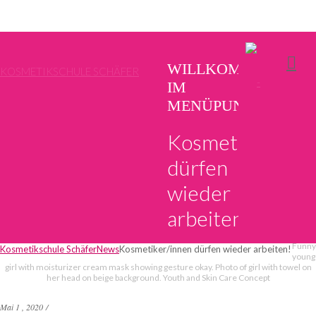
WILLKOMMEN
KOSMETIKSCHULE SCHÄFER
IM
MENÜPUNKT
Kosmetiker/inn
dürfen
wieder
arbeiten!
Funny
Kosmetikschule Schäfer
News
Kosmetiker/innen dürfen wieder arbeiten!
young
girl with moisturizer cream mask showing gesture okay. Photo of girl with towel on
KOSMETIK
her head on beige background. Youth and Skin Care Concept
UND
Mai 1 , 2020
/
MAKE-