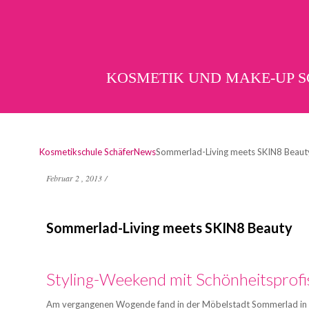
KOSMETIK UND MAKE-UP 
Kosmetikschule Schäfer
News
Sommerlad-Living meets SKIN8 Beaut
Februar 2 , 2013
/
Sommerlad-Living meets SKIN8 Beauty
Styling-Weekend mit Schönheitsprofi
Am vergangenen Wogende fand in der Möbelstadt Sommerlad in Gie