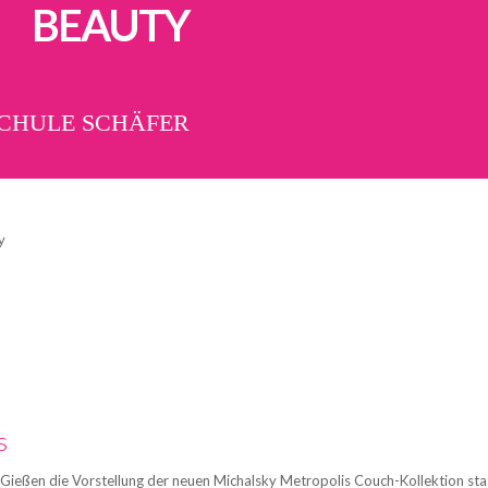
BEAUTY
SCHULE SCHÄFER
y
s
ßen die Vorstellung der neuen Michalsky Metropolis Couch-Kollektion stat