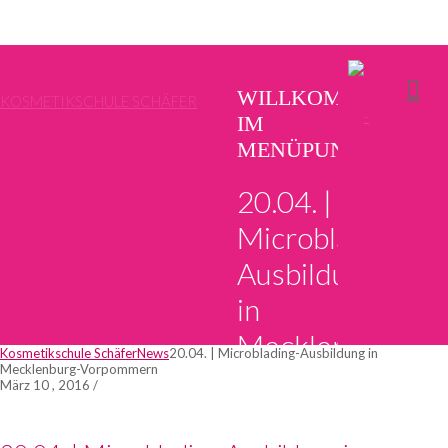
WILLKOMMEN
KOSMETIKSCHULE SCHÄFER
IM
MENÜPUNKT
20.04. |
Microblading-
Ausbildung
in
Mecklenburg-
Kosmetikschule Schäfer
News
20.04. | Microblading-Ausbildung in
Mecklenburg-Vorpommern
Vorpommern
März 10 , 2016
/