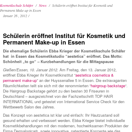
Barbara
SCHULE SCHÄFER
Kosmetikschule Schäfer
News
Schülerin eröffnet Institut für Kosmetik und
Schäfer
Permanent Make-up in Essen
Januar 26 , 2012
/
Kooperationen
Events
Schülerin eröffnet Institut für Kosmetik und
Permanent Make-up in Essen
Leitbild
Die ehemalige Schülerin Ebba Krieger der Kosmetikschule Schäfer
News
hat in Essen das Kosmetikstudio “aestetica” eröffnet. Das Motto:
Schönheit „to go“ – Kurzbehandlungen für die Mittagspause
Blog
Gießen/Essen, 10. Januar 2012.
Am Freitag, den 13. Januar 2012,
eröffnet Ebba Krieger ihr Kosmetikinstitut “
aestetica cosmetica &
Kontakt
permanent make-up
” an der Huyssenallee 5 in Essen. Die extravaganten
Räumlichkeiten teilt sie sich mit der renommierten “
hairgroup backstage
“.
Die Hairgroup Backstage gehört zu den besten 30 Friseuren in
Deutschland – ausgezeichnet von der Fachzeitschrift TOP HAIR
INTERNATIONAL und getestet von International Service Check für den
Wettbewerb Salon des Jahres.
Das Konzept von aestetica ist klar und einfach: Ihr Hautzustand soll
gesund erhalten und verbessert werden. Ebba Krieger bietet individuelle
Kosmetikbehandlungen mit den modernen, hochwirksamen Produkten der
Firma Dermalogica®, sowie innovative, patentierte Konzepte wie das