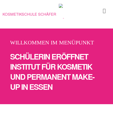
KOSMETIKSCHULE SCHÄFER
Ausbildungen
Karrieretag
– Kosmetik
Portrait
WILLKOMMEN IM MENÜPUNKT
Team
SCHÜLERIN ERÖFFNET
Erfahrungen
INSTITUT FÜR KOSMETIK
&
Referenzen
UND PERMANENT MAKE-
Konzept
UP IN ESSEN
Historie
Thorsten
Schäfer
KOSMETIK UND MAKE-UP