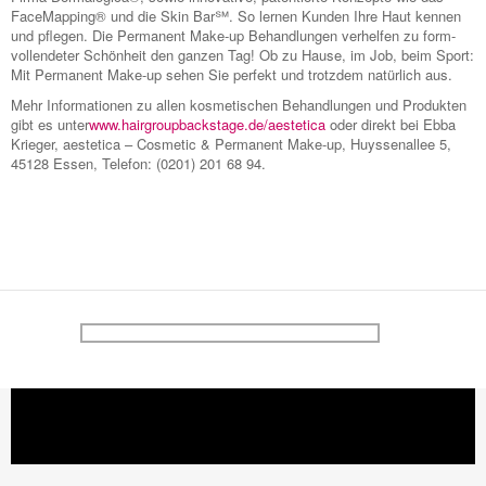
FaceMapping® und die Skin Bar℠. So lernen Kunden Ihre Haut kennen
und pflegen. Die Permanent Make-up Behandlungen verhelfen zu form-
vollendeter Schönheit den ganzen Tag! Ob zu Hause, im Job, beim Sport:
Mit Permanent Make-up sehen Sie perfekt und trotzdem natürlich aus.
Mehr Informationen zu allen kosmetischen Behandlungen und Produkten
gibt es unter
www.hairgroupbackstage.de/aestetica
oder direkt bei Ebba
Krieger, aestetica – Cosmetic & Permanent Make-up, Huyssenallee 5,
45128 Essen, Telefon: (0201) 201 68 94.