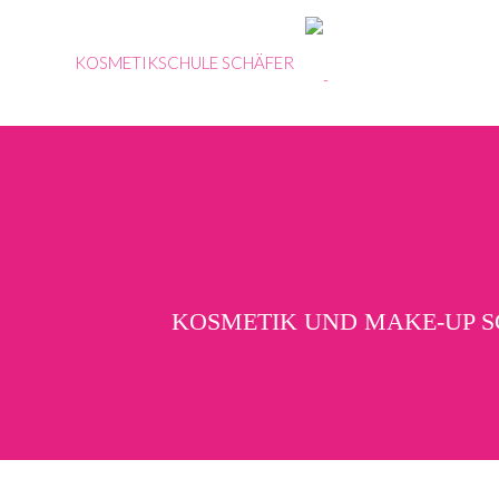
KOSMETIKSCHULE SCHÄFER
Ausbildungen
Karrieretag
– Kosmetik
Portrait
Team
Erfahrungen
&
KOSMETIK UND MAKE-UP 
Referenzen
Konzept
Historie
Thorsten
Schäfer