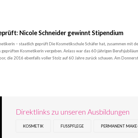
MEHR ERFAHREN
geprüft: Nicole Schneider gewinnt Stipendium
tikerin – staatlich geprüft Die Kosmetikschule Schäfer hat, zusammen mit d
h geprüften Kosmetikerin vergeben. Anlass war das 60-jährigen Berufsjubiläu
or, die 2016 ebenfalls voller Stolz auf 60 Jahre zurück schauen. Am Donners
Direktlinks zu unseren Ausbildungen
KOSMETIK
FUSSPFLEGE
PERMANENT MAKE