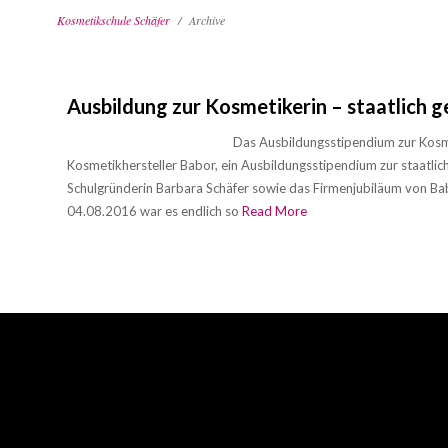
Kosmetikschule Schäfer
Archive
Barbara
Schäfer
Kooperationen
Ausbildung zur Kosmetikerin – staatlich 
Events
Das Ausbildungsstipendium zur Kosme
Leitbild
Kosmetikhersteller Babor, ein Ausbildungsstipendium zur staatlic
Schulgründerin Barbara Schäfer sowie das Firmenjubiläum von Bab
News
04.08.2016 war es endlich so
Read More
Blog
Kontakt