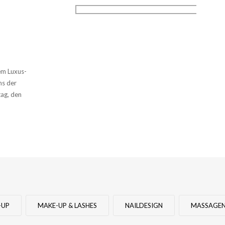
em Luxus-
ms der
tag, den
-UP
MAKE-UP & LASHES
NAILDESIGN
MASSAGE