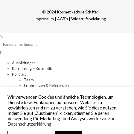
© 2024 Kosmetikschule Schäfer
Impressum
|
AGB's
|
Widerrufsbelehrung
Ausbildungen
Karrieretag – Kosmetik
Portrait
Team
Erfahrungen & Referenzen
Konzept
Wir verwenden Cookies und ähnliche Technologien, um
Historie
Dienste bzw. Funktionen auf unserer Website zu
Thorsten Schäfer
gewährleisten und um zu verstehen, wie Sie diese nutzen.
Barbara Schäfer
Indem Sie auf „Zustimmen“ klicken, stimmen Sie deren
Kooperationen
Verwendung für Marketing- und Analysezwecke zu.
Zur
Events
Datenschutzerklärung
Leitbild
News