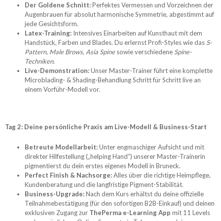
Der Goldene Schnitt:
Perfektes Vermessen und Vorzeichnen der
Augenbrauen für absolut harmonische Symmetrie, abgestimmt auf
jede Gesichtsform.
Latex-Training:
Intensives Einarbeiten auf Kunsthaut mit dem
Handstück, Farben und Blades. Du erlernst Profi-Styles wie das
S-
Pattern, Male Brows, Asia Spine
sowie verschiedene
Spine-
Techniken
.
Live-Demonstration:
Unser Master-Trainer führt eine komplette
Microblading- & Shading-Behandlung Schritt für Schritt live an
einem Vorführ-Modell vor.
Tag 2: Deine persönliche Praxis am Live-Modell & Business-Start
Betreute Modellarbeit:
Unter engmaschiger Aufsicht und mit
direkter Hilfestellung („helping Hand“) unserer Master-Trainerin
pigmentierst du dein erstes eigenes Modell in Bruneck.
Perfect Finish & Nachsorge:
Alles über die richtige Heimpflege,
Kundenberatung und die langfristige Pigment-Stabilität.
Business-Upgrade:
Nach dem Kurs erhältst du deine offizielle
Teilnahmebestätigung (für den sofortigen B2B-Einkauf) und deinen
exklusiven Zugang zur
ThePerma e-Learning App
mit 11 Levels