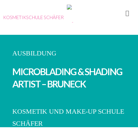
KOSMETIKSCHULE SCHÄFER
Ausbildungen
Karrieretag
– Kosmetik
AUSBILDUNG
Portrait
Team
MICROBLADING & SHADING
Erfahrungen
ARTIST – BRUNECK
&
Referenzen
Konzept
KOSMETIK UND MAKE-UP SCHULE
Historie
SCHÄFER
Thorsten
Schäfer