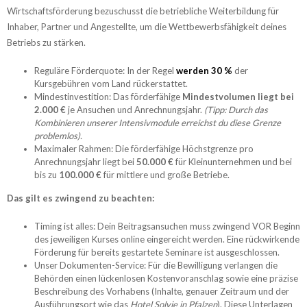
Wirtschaftsförderung bezuschusst die betriebliche Weiterbildung für
Inhaber, Partner und Angestellte, um die Wettbewerbsfähigkeit deines
Betriebs zu stärken.
Reguläre Förderquote: In der Regel
werden 30 %
der
Kursgebühren vom Land rückerstattet.
Mindestinvestition: Das förderfähige
Mindestvolumen liegt bei
2.000 €
je Ansuchen und Anrechnungsjahr.
(Tipp: Durch das
Kombinieren unserer Intensivmodule erreichst du diese Grenze
problemlos).
Maximaler Rahmen: Die förderfähige Höchstgrenze pro
Anrechnungsjahr liegt bei
50.000 €
für Kleinunternehmen und bei
bis zu
100.000 €
für mittlere und große Betriebe.
Das gilt es zwingend zu beachten:
Timing ist alles: Dein Beitragsansuchen muss zwingend VOR Beginn
des jeweiligen Kurses online eingereicht werden. Eine rückwirkende
Förderung für bereits gestartete Seminare ist ausgeschlossen.
Unser Dokumenten-Service: Für die Bewilligung verlangen die
Behörden einen lückenlosen Kostenvoranschlag sowie eine präzise
Beschreibung des Vorhabens (Inhalte, genauer Zeitraum und der
Ausführungsort wie das
Hotel Solvie in Pfalzen
). Diese Unterlagen