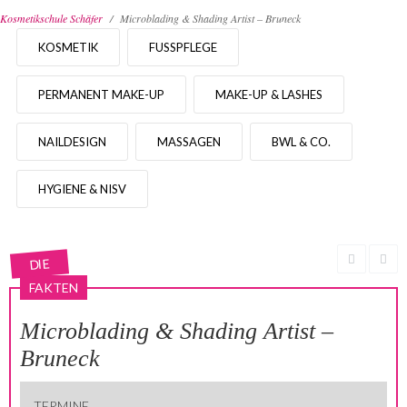
Kosmetikschule Schäfer
Microblading & Shading Artist – Bruneck
Barbara
Schäfer
KOSMETIK
FUSSPFLEGE
Kooperationen
PERMANENT MAKE-UP
MAKE-UP & LASHES
Events
NAILDESIGN
MASSAGEN
BWL & CO.
Leitbild
News
HYGIENE & NISV
Blog
Kontakt
DIE
FAKTEN
Microblading & Shading Artist –
Bruneck
TERMINE