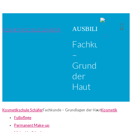
AUSBILDUNG
KOSMETIKSCHULE SCHÄFER
Fachkunde
–
Grundlagen
der
Haut
KOSMETIK
Kosmetikschule Schäfer
Fachkunde – Grundlagen der Haut
Kosmetik
UND
Fußpflege
MAKE-
Permanent Make-up