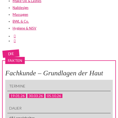
UP
Make-Up & Lashes
SCHULE
Naildesign
SCHÄFER
Massagen
BWL & Co.
Hygiene & NiSV
DIE
FAKTEN
Fachkunde – Grundlagen der Haut
TERMINE
19.01.26
30.03.26
05.10.26
DAUER