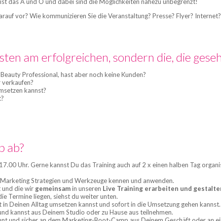
ist das A und O und dabei sind die Möglichkeiten nahezu unbegrenzt!
ch darauf vor? Wie kommunizieren Sie die Veranstaltung? Presse? Flyer? Inter
sten am erfolgreichen, sondern die, die ges
he Beauty Professional, hast aber noch keine Kunden?
r verkaufen?
umsetzen kannst?
t?
p ab?
 17.00 Uhr. Gerne kannst Du das Training auch auf 2 x einen halben Tag organi
t Marketing Strategien und Werkzeuge kennen und anwenden.
 und die wir
gemeinsam
in unseren
Live Training erarbeiten und gestalte
ie Termine liegen, siehst du weiter unten.
in Deinen Alltag umsetzen kannst und sofort in die Umsetzung gehen kannst.
 und kannst aus Deinem Studio oder zu Hause aus teilnehmen.
nt und sicher an dem Marketing-Boot-Camp aus Deinem Geschäft oder an ein