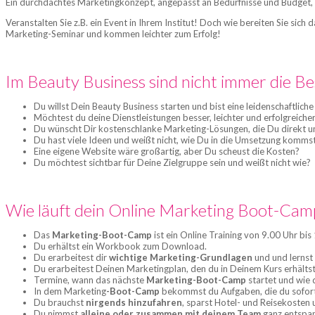
Ein durchdachtes Marketingkonzept, angepasst an Bedürfnisse und Budget, 
Veranstalten Sie z.B. ein Event in Ihrem Institut! Doch wie bereiten Sie si
Marketing-Seminar und kommen leichter zum Erfolg!
Im Beauty Business sind nicht immer die Be
Du willst Dein Beauty Business starten und bist eine leidenschaftlic
Möchtest du deine Dienstleistungen besser, leichter und erfolgreiche
Du wünscht Dir kostenschlanke Marketing-Lösungen, die Du direkt 
Du hast viele Ideen und weißt nicht, wie Du in die Umsetzung komms
Eine eigene Website wäre großartig, aber Du scheust die Kosten?
Du möchtest sichtbar für Deine Zielgruppe sein und weißt nicht wie?
Wie läuft dein Online Marketing Boot-Cam
Das
Marketing-Boot-Camp
ist ein Online Training von 9.00 Uhr bis
Du erhältst ein Workbook zum Download.
Du erarbeitest dir
wichtige Marketing-Grundlagen
und und lerns
Du erarbeitest Deinen Marketingplan, den du in Deinem Kurs erhältst
Termine, wann das nächste
Marketing-Boot-Camp
startet und wie d
In dem Marketing
-Boot-Camp
bekommst du Aufgaben, die du sofort 
Du brauchst
nirgends hinzufahren
, sparst Hotel- und Reisekosten
Du nimmst
alleine oder zusammen mit deinem Team
ganz entspan