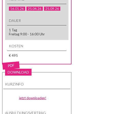
16.01.26
25.04.26
25.09.26
DAUER
1 Tag
Freitag 9:00 - 16:00 Uhr
KOSTEN
€ 495
PDF
DOWNLOAD
KURZINFO
jetzt downloaden!
AUSBILDUNGSVERTRAG