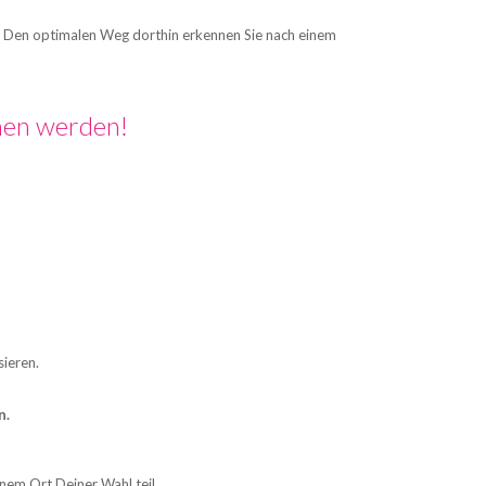
net? Den optimalen Weg dorthin erkennen Sie nach einem
ehen werden!
sieren.
n.
em Ort Deiner Wahl teil.