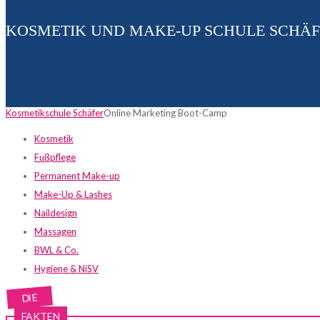
KOSMETIK UND MAKE-UP SCHULE SCHÄ
Kosmetikschule Schäfer
Online Marketing Boot-Camp
Kosmetik
Fußpflege
Permanent Make-up
Make-Up & Lashes
Naildesign
Massagen
BWL & Co.
Hygiene & NiSV
DIE
FAKTEN